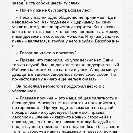
завод, в ста сорока шести тысячах.
-- Почему же не был застрахован лес?
-- Леса у нас ни одно общество не принимает. Да и
невозможно-с. Как подъедем к Царицыну, вы сами
увидите, что у нас на пристани творится. Клеть возле
клети стоят так тесно, что насилу пролезешь, а между
ними древесный сор, кора, мочалка. И тут же увидите,
пьяный валяется, и трубка у него в зубах. Безобразие-
с.
-- Говорили что-то о поджогах?..
-- Правда, что говорили, но улик веских нет. Один
только случай был на днях несколько подозрительный.
Рабочие сложили лес в вагоны и ушли. А через минут
двадцать в вагонах загорелось точно само собой. Но
по-настоящему ничего еще нельзя сказать.
Он помолчал немного и продолжал веско и с
убеждением:
-- Главная причина -- это наша общая халатность и
беспорядок. Надзора нет никакого: ни полицейского,
ни городского... Предупредительных мер на случай
пожара тоже не существует. Нанимают, правда,
лесопромышленники каких-то ночных сторожей из
инвалидов, но от них нет никакого толку. Каждый из
нас, из купцов, признает, что недурно было бы завести
то и то: сторожей нанять надежных и трезвых, помпы