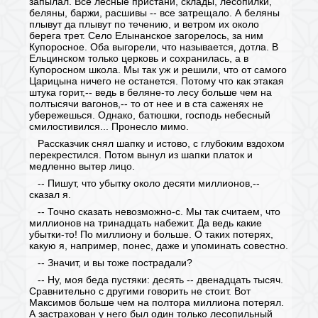
запылал. Все лесные пристани, склады, лесопилки,
беляны, баржи, расшивы -- все затрещало. А беляны
плывут да плывут по течению, и ветром их около
берега трет. Село Елынанское загорелось, за ним
Купоросное. Оба выгорели, что называется, дотла. В
Ельцинском только церковь и сохранилась, а в
Купоросном школа. Мы так уж и решили, что от самого
Царицына ничего не останется. Потому что как этакая
штука горит,-- ведь в беляне-то лесу больше чем на
полтысячи вагонов,-- то от нее и в ста саженях не
убережешься. Однако, батюшки, господь небесный
смилостивился... Пронесло мимо.
Рассказчик снял шапку и истово, с глубоким вздохом
перекрестился. Потом вынул из шапки платок и
медленно вытер лицо.
-- Пишут, что убытку около десяти миллионов,--
сказал я.
-- Точно сказать невозможно-с. Мы так считаем, что
миллионов на тринадцать набежит. Да ведь какие
убытки-то! По миллиону и больше. О таких потерях,
какую я, например, понес, даже и упоминать совестно.
-- Значит, и вы тоже пострадали?
-- Ну, моя беда пустяки: десять -- двенадцать тысяч.
Сравнительно с другими говорить не стоит. Вот
Максимов больше чем на полтора миллиона потерял.
А застрахован у него был один только лесопильный