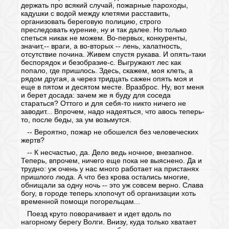
держать про всякий случай, пожарные пароходы,
кадушки с водой между клетями расставить,
организовать береговую полицию, строго
преследовать курение, ну и так далее. Но только
спеться никак не можем. Во-первых, конкуренты,
значит,-- враги, а во-вторых -- лень, халатность,
отсутствие почина. Живем спустя рукава. И опять-таки
беспорядок и безобразие-с. Выгружают лес как
попало, где пришлось. Здесь, скажем, моя клеть, а
рядом другая, а через тридцать сажен опять моя и
еще в пятом и десятом месте. Вразброс. Ну, вот меня
и берет досада: зачем же я буду для соседа
стараться? Оттого и для себя-то никто ничего не
заводит... Впрочем, надо надеяться, что авось теперь-
то, после беды, за ум возьмутся.
-- Вероятно, пожар не обошелся без человеческих
жертв?
-- К несчастью, да. Дело ведь ночное, внезапное.
Теперь, впрочем, ничего еще пока не выяснено. Да и
трудно: уж очень у нас много работает на пристанях
пришлого люда. А что без крова остались многие,
обнищали за одну ночь -- это уж совсем верно. Слава
богу, в городе теперь хлопочут об организации хоть
временной помощи погорельцам...
Поезд круто поворачивает и идет вдоль по
нагорному берегу Волги. Внизу, куда только хватает