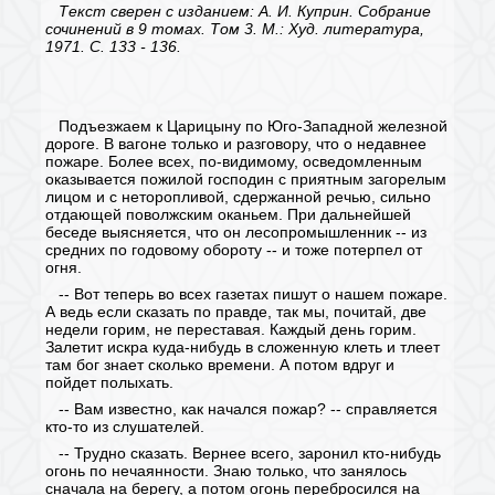
Текст сверен с изданием: А. И. Куприн. Собрание
сочинений в 9 томах. Том 3. М.: Худ. литература,
1971. С.
13
3
-
136
.
Подъезжаем к Царицыну по Юго-Западной железной
дороге. В вагоне только и разговору, что о недавнее
пожаре. Более всех, по-видимому, осведомленным
оказывается пожилой господин с приятным загорелым
лицом и с неторопливой, сдержанной речью, сильно
отдающей поволжским оканьем. При дальнейшей
беседе выясняется, что он лесопромышленник -- из
средних по годовому обороту -- и тоже потерпел от
огня.
-- Вот теперь во всех газетах пишут о нашем пожаре.
А ведь если сказать по правде, так мы, почитай, две
недели горим, не переставая. Каждый день горим.
Залетит искра куда-нибудь в сложенную клеть и тлеет
там бог знает сколько времени. А потом вдруг и
пойдет полыхать.
-- Вам известно, как начался пожар? -- справляется
кто-то из слушателей.
-- Трудно сказать. Вернее всего, заронил кто-нибудь
огонь по нечаянности. Знаю только, что занялось
сначала на берегу, а потом огонь перебросился на