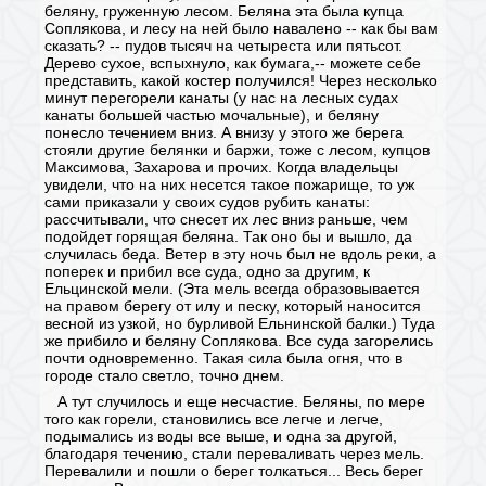
беляну, груженную лесом. Беляна эта была купца
Соплякова, и лесу на ней было навалено -- как бы вам
сказать? -- пудов тысяч на четыреста или пятьсот.
Дерево сухое, вспыхнуло, как бумага,-- можете себе
представить, какой костер получился! Через несколько
минут перегорели канаты (у нас на лесных судах
канаты большей частью мочальные), и беляну
понесло течением вниз. А внизу у этого же берега
стояли другие белянки и баржи, тоже с лесом, купцов
Максимова, Захарова и прочих. Когда владельцы
увидели, что на них несется такое пожарище, то уж
сами приказали у своих судов рубить канаты:
рассчитывали, что снесет их лес вниз раньше, чем
подойдет горящая беляна. Так оно бы и вышло, да
случилась беда. Ветер в эту ночь был не вдоль реки, а
поперек и прибил все суда, одно за другим, к
Ельцинской мели. (Эта мель всегда образовывается
на правом берегу от илу и песку, который наносится
весной из узкой, но бурливой Ельнинской балки.) Туда
же прибило и беляну Соплякова. Все суда загорелись
почти одновременно. Такая сила была огня, что в
городе стало светло, точно днем.
А тут случилось и еще несчастие. Беляны, по мере
того как горели, становились все легче и легче,
подымались из воды все выше, и одна за другой,
благодаря течению, стали переваливать через мель.
Перевалили и пошли о берег толкаться... Весь берег