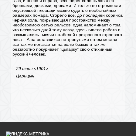
глаз, и влево и вправо, весь берег сплошь завален
бревнами, досками, дровами. И только по огромности
опустевшей площади можно судить о необычайных
размерах пожара. Сгорело все, до последней соринки,
черная зола, покрывающая пространство между
необозримою сетью рельсов, одна напоминает о том,
что несколько дней тому назад здесь кипела работа и
возвышались тысячи штабелей прекрасного строевого
леса... А на оставшихся не тронутыми огнем местах
все так же полагается на волю божью и так же
беззаботно покуривает "цыгарку" свою стихийный
русский человек.
29 июня
<
1901
>
Царицын