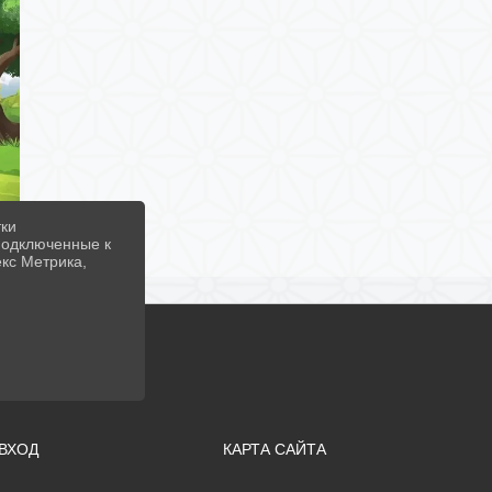
тки
 подключенные к
екс Метрика,
ВХОД
КАРТА САЙТА