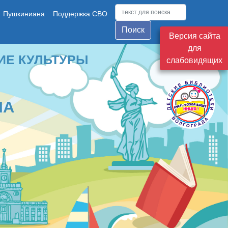
Пушкиниана
Поддержка СВО
Поиск
Версия сайта
для
ТУРЫ
слабовидящих