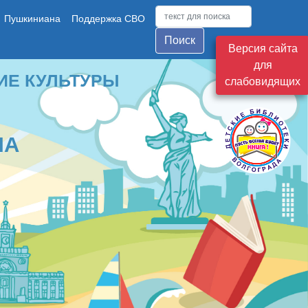
Пушкиниана
Поддержка СВО
Поиск
Версия сайта
для
ТУРЫ
слабовидящих