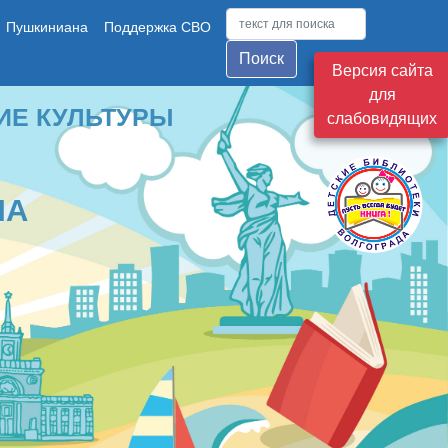
Пушкиниана
Поддержка СВО
Поиск
Версия сайта
для
ТУРЫ
слабовидящих