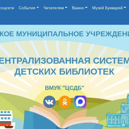
соцсети
События
Читателям
Важно
Музей Букварей
 МУНИЦИПАЛЬНОЕ УЧРЕЖДЕНИЕ КУЛЬ
ТРАЛИЗОВАННАЯ СИСТЕМА
ДЕТСКИХ БИБЛИОТЕК
ВМУК "ЦСДБ"