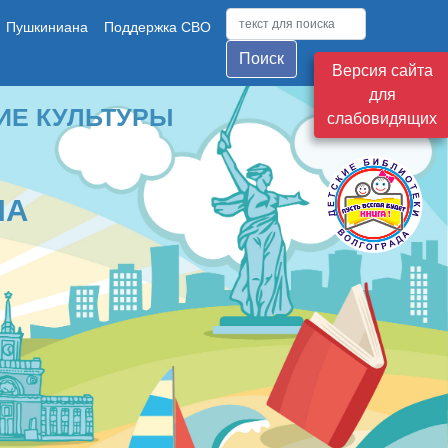
Пушкиниана
Поддержка СВО
Поиск
Версия сайта
для
ТУРЫ
слабовидящих