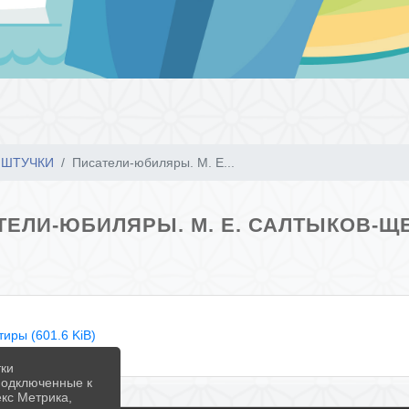
 ШТУЧКИ
Писатели-юбиляры. М. Е...
ТЕЛИ-ЮБИЛЯРЫ. М. Е. САЛТЫКОВ-Щ
иры (601.6 KiB)
тки
 подключенные к
екс Метрика,