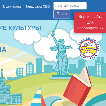
Пушкиниана
Поддержка СВО
Поиск
Версия сайта
для
ТУРЫ
слабовидящих