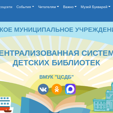
соцсети
События
Читателям
Важно
Музей Букварей
 МУНИЦИПАЛЬНОЕ УЧРЕЖДЕНИЕ КУЛЬ
ТРАЛИЗОВАННАЯ СИСТЕМА
ДЕТСКИХ БИБЛИОТЕК
ВМУК "ЦСДБ"