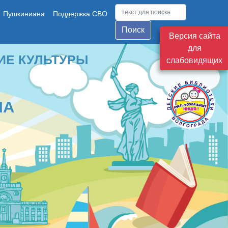
Пушкиниана
Поддержка СВО
Поиск
Версия сайта
для
ТУРЫ
слабовидящих