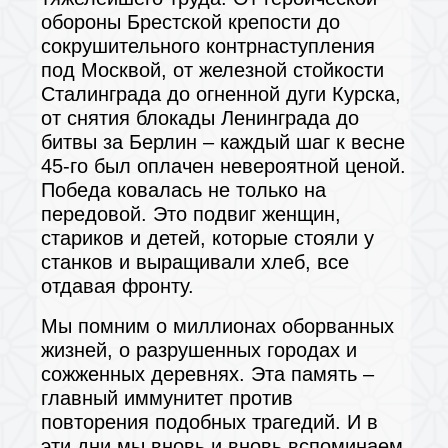
обороны Брестской крепости до
сокрушительного контрнаступления
под Москвой, от железной стойкости
Сталинграда до огненной дуги Курска,
от снятия блокады Ленинграда до
битвы за Берлин – каждый шаг к весне
45-го был оплачен невероятной ценой.
Победа ковалась не только на
передовой. Это подвиг женщин,
стариков и детей, которые стояли у
станков и выращивали хлеб, все
отдавая фронту.
Мы помним о миллионах оборванных
жизней, о разрушенных городах и
сожженных деревнях. Эта память –
главный иммунитет против
повторения подобных трагедий. И в
эти дни мы вновь и вновь вспоминаем