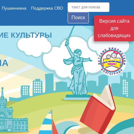
Пушкиниана
Поддержка СВО
Поиск
Версия сайта
для
ТУРЫ
слабовидящих