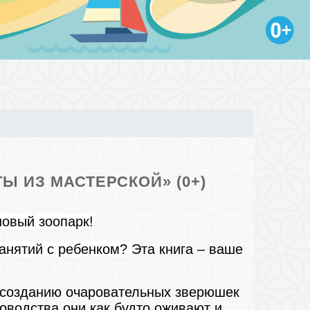
Ы ИЗ МАСТЕРСКОЙ» (0+)
овый зоопарк!
занятий с ребенком?
Эта книга – ваше
о созданию очаровательных зверюшек
ководства они как будто оживают и