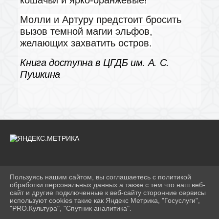
кошачьи и ярко-оранжевые!
Молли и Артуру предстоит бросить
вызов темной магии эльфов,
желающих захватить остров.
Книга доступна в ЦГДБ им. А. С.
Пушкина
Пользуясь нашим сайтом, вы соглашаетесь с политикой
2026 Г. BIBLIODETI-VOLG.RU
обработки персональных данных а также с тем что наш веб-
ВХОД
сайт и другие подключенные к веб-сайту сторонние сервисы
КАРТА САЙТА
используют cookies такие как Яндекс Метрика, "Госуслуги",
ПОЛИТИКА ОБРАБОТКИ ПЕРСОНАЛЬНЫХ ДАННЫХ
"PRO.Культура", "Спутник аналитика".