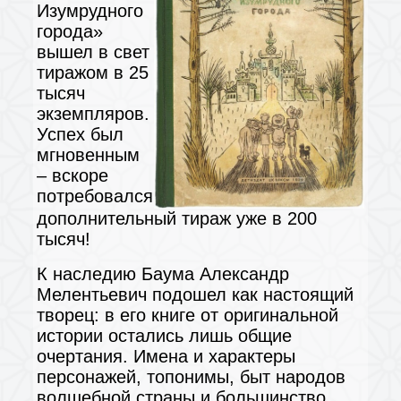
Изумрудного
города»
вышел в свет
тиражом в 25
тысяч
экземпляров.
Успех был
мгновенным
– вскоре
потребовался
дополнительный тираж уже в 200
тысяч!
К наследию Баума Александр
Мелентьевич подошел как настоящий
творец: в его книге от оригинальной
истории остались лишь общие
очертания. Имена и характеры
персонажей, топонимы, быт народов
волшебной страны и большинство