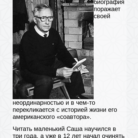
биография
поражает
своей
неординарностью и в чем-то
перекликается с историей жизни его
американского «соавтора».
Читать маленький Саша научился в
три года, а уже в 12 лет начал очинять