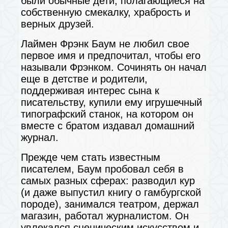
были обычные дети, полагающиеся на
собственную смекалку, храбрость и
верных друзей.
Лаймен Фрэнк Баум не любил свое
первое имя и предпочитал, чтобы его
называли Фрэнком. Сочинять он начал
еще в детстве и родители,
поддерживая интерес сына к
писательству, купили ему игрушечный
типографский станок, на котором он
вместе с братом издавал домашний
журнал.
Прежде чем стать известным
писателем, Баум пробовал себя в
самых разных сферах: разводил кур
(и даже выпустил книгу о гамбургской
породе), занимался театром, держал
магазин, работал журналистом. Он
увлекался сценическим искусством и